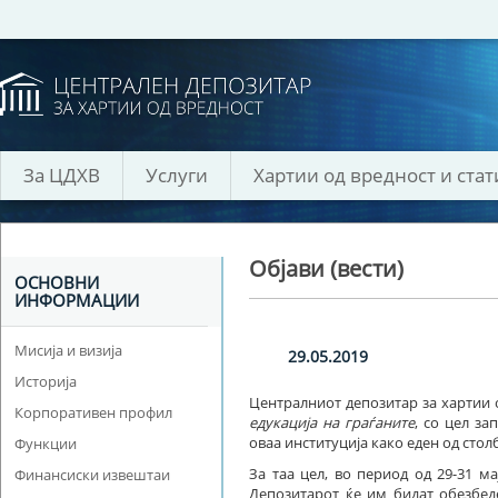
За ЦДХВ
Услуги
Хартии од вредност и стат
Објави (вести)
ОСНОВНИ
ИНФОРМАЦИИ
Мисија и визија
29.05.2019
Историја
Централниот депозитар за хартии 
Корпоративен профил
едукација на граѓаните
, со цел за
оваа институција како еден од стол
Функции
За таа цел, во период од 29-31 м
Финансиски извештаи
Депозитарот ќе им бидат обезбед