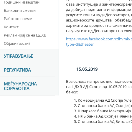
Годишни извештаи
оваа институција и заинтересиран
да добијат подетални информации 
Банковни сметки
услугите кои ги нуди Депозитарот,
Работно време
акционерските друштва, обезбеду
хартиите од вредност на физичкит
Контакт
на услугите од Депозитарот по елек
Рекламирај се на ЦДХВ
https://www.facebook.com/cdhvmk/
Објави (вести)
type=3&theater
УПРАВУВАЊЕ
15.05.2019
РЕГУЛАТИВА
Врз основа на претходно поднесен
МЕЃУНАРОДНА
на ЦДХВ АД Скопје од 10.05.2019 г
СОРАБОТКА
банки:
Комерцијална АД Скопје (чле
Стопанска банка АД Скопје (
Шпаркасе банка Македонија А
НЛБ банка АД Скопје (членка-
Стопанска банка АД Битола (