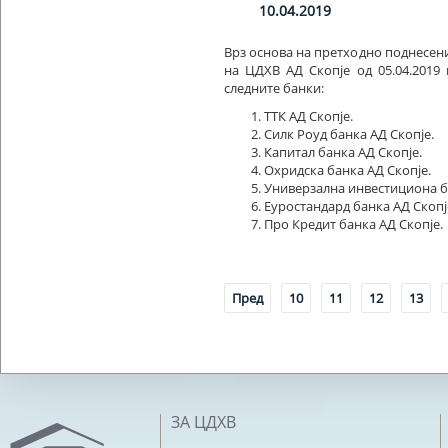
10.04.2019
Врз основа на претходно поднесен
на ЦДХВ АД Скопје од 05.04.2019
следните банки:
ТТК АД Скопје.
Силк Роуд банка АД Скопје.
Капитал банка АД Скопје.
Охридска банка АД Скопје.
Универзална инвестициона б
Еуростандард банка АД Скопј
Про Кредит банка АД Скопје.
Пред
10
11
12
13
ЗА ЦДХВ