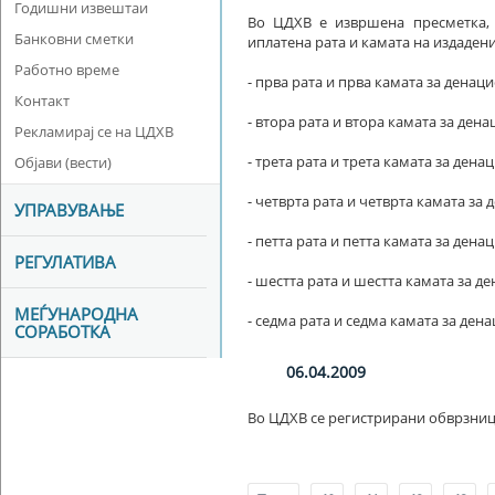
Годишни извештаи
Во ЦДХВ е извршена пресметка,
Банковни сметки
иплатена рата и камата на издаден
Работно време
- прва рата и прва камата за денаци
Контакт
- втора рата и втора камата за дена
Рекламирај се на ЦДХВ
- трета рата и трета камата за дена
Објави (вести)
- четврта рата и четврта камата за 
УПРАВУВАЊЕ
- петта рата и петта камата за дена
РЕГУЛАТИВА
- шестта рата и шестта камата за де
МЕЃУНАРОДНА
- седма рата и седма камата за дена
СОРАБОТКА
06.04.2009
Во ЦДХВ се регистрирани обврзници